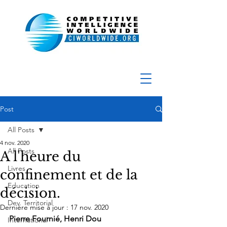
Post
All Posts
4 nov. 2020
All Posts
A l'heure du
Livres
confinement et de la
Education
décision.
Dev. Territorial
Dernière mise à jour :
17 nov. 2020
Pierre Fournié, Henri Dou
International