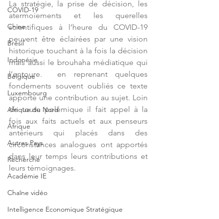
La stratégie, la prise de décision, les 
COVID-19
atermoiements et les querelles 
Chine
scientifiques à l’heure du COVID-19 
peuvent être éclairées par une vision 
Brésil
historique touchant à la fois la décision 
Indonésie
mais aussi le brouhaha médiatique qui 
l’entoure.  en reprenant quelques 
Belgique
fondements souvent oubliés ce texte 
Luxembourg
apporte une contribution au sujet. Loin 
de toute polémique il fait appel à la 
Afrique du Nord
fois aux faits actuels et aux penseurs 
Afrique
antérieurs qui placés dans des 
Autres Pays
circonstances analogues ont apportés 
dans leur temps leurs contributions et 
Recherche
leurs témoignages.
Académie IE
Chaîne vidéo
Intelligence Economique Stratégique