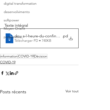
digital transformation
desenvolvimento
softpower
Texte intégral
Moyen Orient
dou a-l-heure-du-confinement-covid-19
.pd
prospective,
Télécharger PD • 740KB
information
COVID-19
Décision
COVID-19
Voir tout
Posts récents