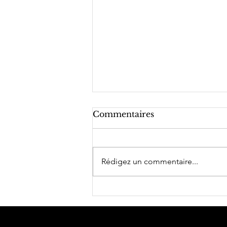
Commentaires
Rédigez un commentaire...
De l'Intelligence
Economique à la
Propsective