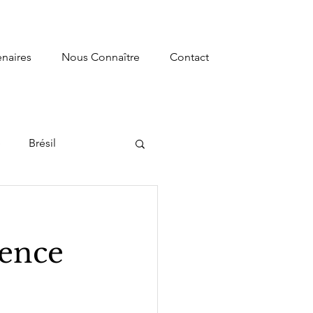
enaires
Nous Connaître
Contact
e
Brésil
s
Recherche
gence
ormation