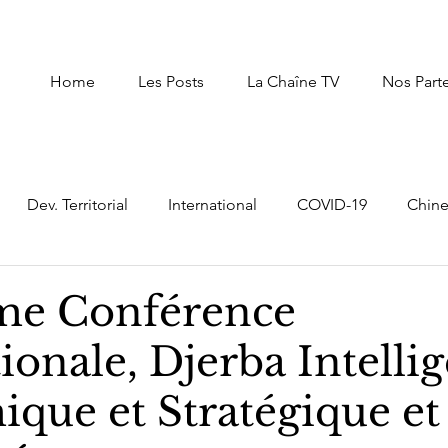
Home
Les Posts
La Chaîne TV
Nos Part
Dev. Territorial
International
COVID-19
Chin
uxembourg
Afrique du Nord
Afrique
Autres Pay
me Conférence
ionale, Djerba Intelli
Intelligence Economique Stratégique
digital transf
que et Stratégique et
er
Moyen Orient
prospective,