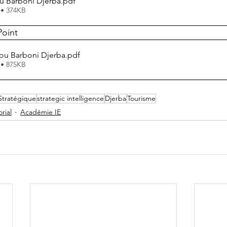
u Barboni Djerba
.pdf
 • 374KB
Point
ou Barboni Djerba
.pdf
 • 875KB
Stratégique
strategic intelligence
Djerba
Tourisme
orial
Académie IE