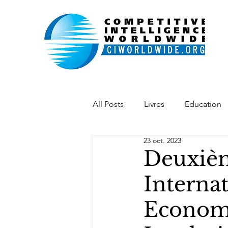
All Posts
Livres
Education
23 oct. 2023
Indonésie
Belgique
L
Deuxiè
Internat
Académie IE
Chaîne vidéo
Economi
desenvolvimento
softpow