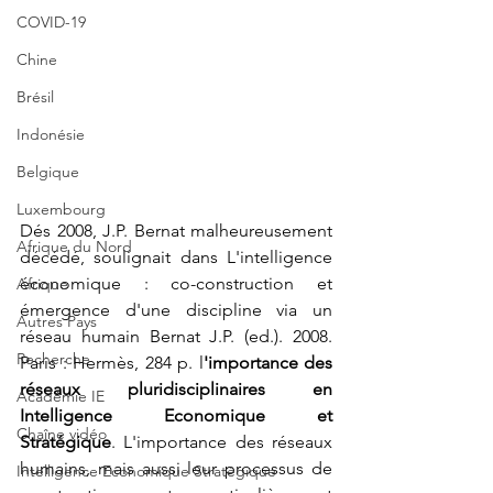
COVID-19
Chine
Brésil
Indonésie
Belgique
Luxembourg
Dés 2008, J.P. Bernat malheureusement 
Afrique du Nord
décédé, soulignait dans L'intelligence 
économique : co-construction et 
Afrique
émergence d'une discipline via un 
Autres Pays
réseau humain Bernat J.P. (ed.). 2008. 
Recherche
Paris : Hermès, 284 p. l
'importance des 
réseaux pluridisciplinaires en 
Académie IE
Intelligence Economique et 
Chaîne vidéo
Stratégique
. L'importance des réseaux 
humains, mais aussi leur processus de 
Intelligence Economique Stratégique