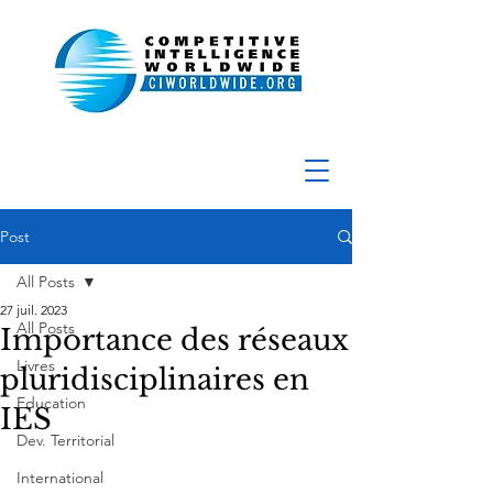
Post
All Posts
27 juil. 2023
All Posts
Importance des réseaux
Livres
pluridisciplinaires en
Education
IES
Dev. Territorial
International