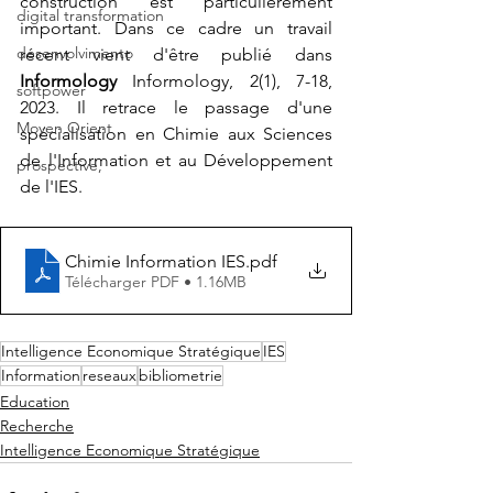
construction est particulièrement 
digital transformation
important. Dans ce cadre un travail 
desenvolvimento
récent vient d'être publié dans 
Informology 
Informology, 2(1), 7-18, 
softpower
2023. Il retrace le passage d'une 
Moyen Orient
spécialisation en Chimie aux Sciences 
de l'Information et au Développement 
prospective,
de l'IES.
Chimie Information IES
.pdf
Télécharger PDF • 1.16MB
Intelligence Economique Stratégique
IES
Information
reseaux
bibliometrie
Education
Recherche
Intelligence Economique Stratégique