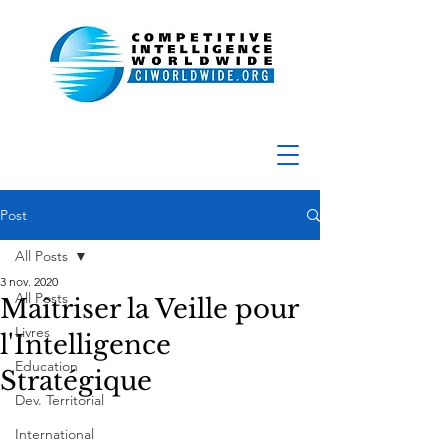
Post
All Posts
3 nov. 2020
All Posts
Maîtriser la Veille pour
Livres
l'Intelligence
Education
Stratégique
Dev. Territorial
International