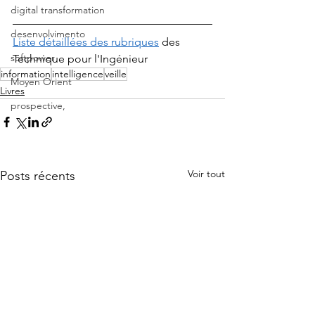
digital transformation
desenvolvimento
Liste détaillées des rubriques
 des 
softpower
Technique pour l'Ingénieur
information
intelligence
veille
Moyen Orient
Livres
prospective,
Voir tout
Posts récents