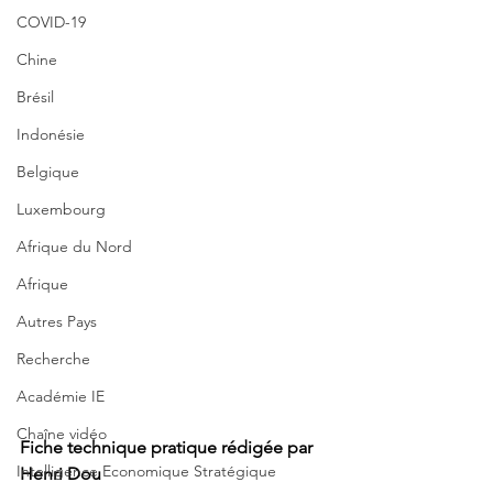
COVID-19
Chine
Brésil
Indonésie
Belgique
Luxembourg
Afrique du Nord
Afrique
Autres Pays
Recherche
Académie IE
Chaîne vidéo
Fiche technique pratique rédigée par 
Intelligence Economique Stratégique
Henri Dou