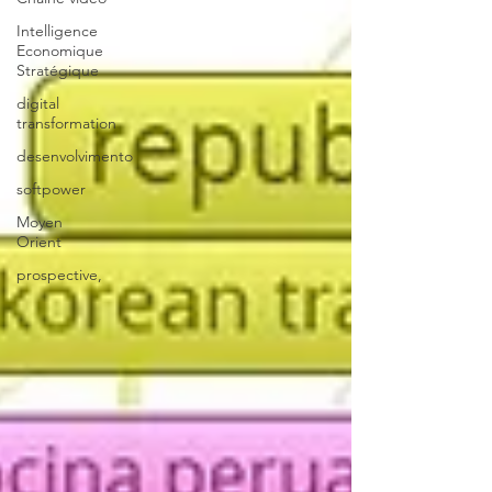
Intelligence
Economique
Stratégique
digital
transformation
desenvolvimento
softpower
Moyen
Orient
prospective,