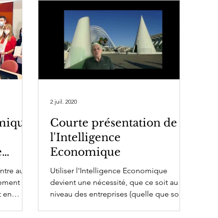
2 juil. 2020
omique
Courte présentation de
l'Intelligence
e
Economique
se
ntre autre
Utiliser l'Intelligence Economique
uement
devient une nécessité, que ce soit au
t en
niveau des entreprises (quelle que soit
leur taille), des instituti