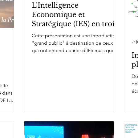
L'Intelligence
 Economique Stratégique
digital transformation
dese
Economique et
Stratégique (IES) en trois
questions
Cette présentation est une introduction
27 j
"grand public" à destination de ceux
qui ont entendu parler d'IES mais qui ne
I
savent pas...
p
Dé
dé
sité
éc
4 dans le
ém
IDF La