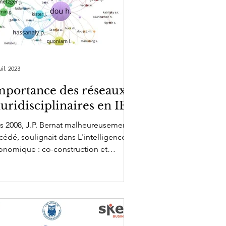
nvolvimento
softpower
uil. 2023
mportance des réseaux
luridisciplinaires en IES
s 2008, J.P. Bernat malheureusement
cédé, soulignait dans L'intelligence
onomique : co-construction et
ergence d'une discipline...