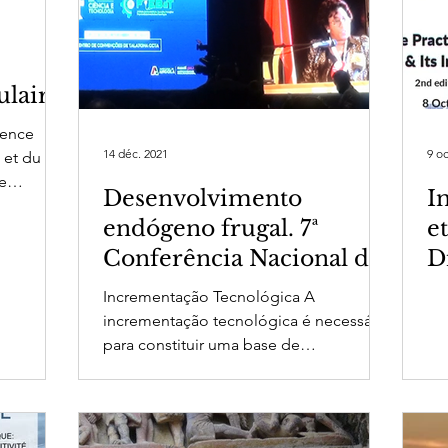
ulaire
Corse
gence
14 déc. 2021
9 oc
 et du
e
Desenvolvimento
I
on...
endógeno frugal. 7ª
e
Conferência Nacional de
D
Ciência e Tecnologia -
Incrementação Tecnológica A
Luanda - Angola -
incrementação tecnológica é necessária
para constituir uma base de
desenvolvimento diretamente
apropriada...