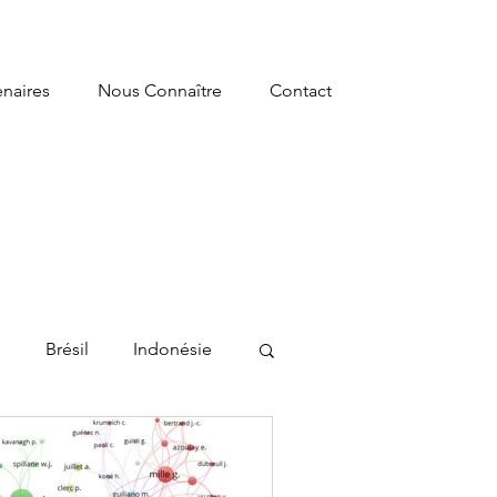
enaires
Nous Connaître
Contact
e
Brésil
Indonésie
he
Académie IE