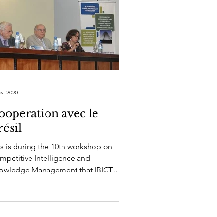
ov. 2020
ooperation avec le
résil
is is during the 10th workshop on
mpetitive Intelligence and
owledge Management that IBICT
azilian Institute of Scientific and...