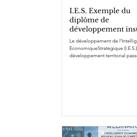
I.E.S. Exemple du
diplôme de
développement ins
de l'Université de 
Le développement de l’Intelli
EconomiqueStratégique (I.E.S.)
développement territorial pass
nécessairement par une formati