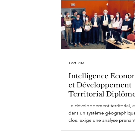
1 oct. 2020
Intelligence Econ
et Développement
Territorial Diplôm
d'Université de Cor
Le développement territorial, e
dans un système géographiq
clos, exige une analyse prenan
compte les possibilités de dév