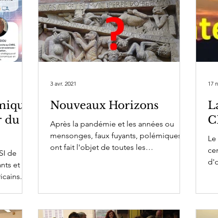
3 avr. 2021
17 
omique
Nouveaux Horizons
L
r du
C
Après la pandémie et les années ou
mensonges, faux fuyants, polémiques
Le
ont fait l'objet de toutes les
cen
SI de
controverses, que restera-t-il?...
d'
nts et
l'I
icains. Le