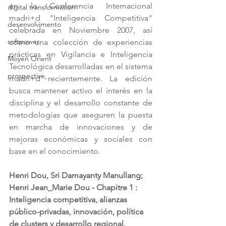
en la Conferencia Internacional 
digital transformation
madri+d "Inteligencia Competitiva" 
desenvolvimento
celebrada en Noviembre 2007, así 
softpower
como una colección de experiencias 
prácticas en Vigilancia e Inteligencia 
Moyen Orient
Tecnológica desarrolladas en el sistema 
prospective,
madri+d recientemente. La edición 
busca mantener activo el interés en la 
disciplina y el desarrollo constante de 
metodologías que aseguren la puesta 
en marcha de innovaciones y de 
mejoras económicas y sociales con 
base en el conocimiento.
Henri Dou, Sri Damayanty Manullang; 
Henri Jean_Marie Dou - Chapitre 1 : 
Inteligencia competitiva, alianzas 
público-privadas, innovación, política 
de clusters y desarrollo regional.