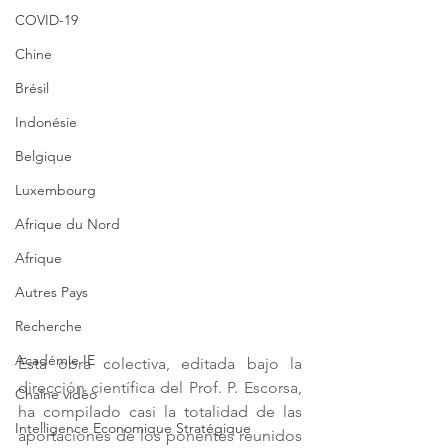
COVID-19
Chine
Brésil
Indonésie
Belgique
Luxembourg
Afrique du Nord
Afrique
Autres Pays
Recherche
Académie IE
Esta obra colectiva, editada bajo la 
dirección científica del Prof. P. Escorsa, 
Chaîne vidéo
ha compilado casi la totalidad de las 
Intelligence Economique Stratégique
aportaciones de los ponentes reunidos 