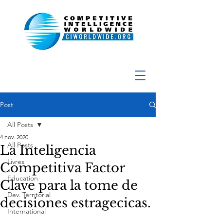
Post
All Posts
4 nov. 2020
All Posts
La Inteligencia
Livres
Competitiva Factor
Education
Clave para la tome de
Dev. Territorial
decisiones estragecicas.
International